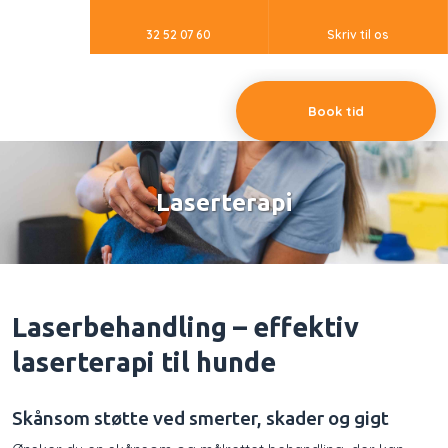
32 52 07 60
Skriv til os
Book tid​
Laserterapi​
Laserbehandling – effektiv
laserterapi til hunde
Skånsom støtte ved smerter, skader og gigt