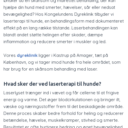
​Ønsker du en skånsom og målrettet behandling, der kan
hjælpe din hund med smerter, hævelser, sår eller nedsat
bevægelighed? Hos Kongelundens Dyreklinik tilbyder vi
laserterapi til hunde, en behandlingsform med dokumenteret
effekt på en lang række tilstande. Laserbehandlingen kan
blandt andet støtte helingen efter skader, dæmpe
inflammation og reducere smerter i muskler og led.
Vores
dyreklinik
ligger i Kastrup på Amager, tæt på
København, og vi tager imod hunde fra hele området, som
har brug for en skånsom behandling med laser.
Hvad sker der ved laserterapi til hunde?
​Laserlyset trænger ind i vævet og får cellerne til at frigive
energi og varme. Det øger blodcirkulationen og bringer ilt,
væske og næringsstoffer frem til det beskadigede område.
Denne proces skaber bedre forhold for heling og reducerer
betændelse, hævelse, muskelkramper, stivhed og smerte.
Resultatet er ofte hurtigere bedring og øget bevægelighed.