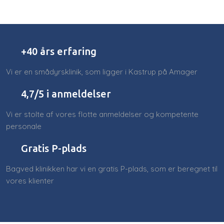
+40 års erfaring
Vi er en smådyrsklinik, som ligger i Kastrup på Amager
4,7/5 i anmeldelser​
Vi er stolte af vores flotte anmeldelser og kompetente
personale
​Gratis P-plads
Bagved klinikken har vi en gratis P-plads, som er beregnet til
vores klienter