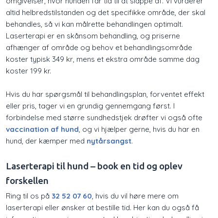
omgivelser, hvor hunden får tid til at slappe af. Vi vurderer
altid helbredstilstanden og det specifikke område, der skal
behandles, så vi kan målrette behandlingen optimalt.
Laserterapi er en skånsom behandling, og priserne
afhænger af område og behov et behandlingsområde
koster typisk 349 kr, mens et ekstra område samme dag
koster 199 kr.
Hvis du har spørgsmål til behandlingsplan, forventet effekt
eller pris, tager vi en grundig gennemgang først. I
forbindelse med større sundhedstjek drøfter vi også ofte
vaccination af hund
, og vi hjælper gerne, hvis du har en
hund, der kæmper med
nytårsangst
.
Laserterapi til hund – book en tid og oplev
forskellen
Ring til os på
32 52 07 60
, hvis du vil høre mere om
laserterapi eller ønsker at bestille tid. Her kan du også få