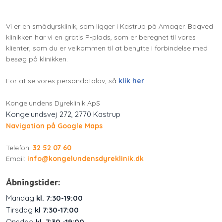
Vi er en smådyrsklinik, som ligger i Kastrup på Amager. Bagved
klinikken har vi en gratis P-plads, som er beregnet til vores
klienter, som du er velkommen til at benytte i forbindelse med
besøg på klinikken.
For at se vores persondatalov, så
klik her
Kongelundens Dyreklinik ApS
Kongelundsvej 272, ​2770 Kastrup
Navigation på Google Maps
​Telefon:
32 52 07 60
Email:
info@kongelundensdyreklinik.dk
Åbningstider:
​Mandag
kl. 7:30-19:00
Tirsdag
kl 7:30-17:00
Onsdag
kl. 7:30 -19:00