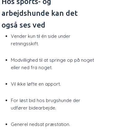
Hos sports- og
arbejdshunde kan det
også ses ved
Vender kun til én side under
retningsskift.
Modvillighed til at springe op på noget
eller ned fra noget.
Vil ikke løfte en apport.
For løst bid hos brugshunde der
udfører bidearbejde.
​Generel nedsat præstation.