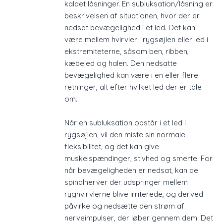
kaldet låsninger. En subluksation/låsning er
beskrivelsen af situationen, hvor der er
nedsat bevægelighed i et led. Det kan
være mellem hvirvler i rygsøjlen eller led i
ekstremiteterne, såsom ben, ribben,
kæbeled og halen. Den nedsatte
bevægelighed kan være i en eller flere
retninger, alt efter hvilket led der er tale
om.
Når en subluksation opstår i et led i
rygsøjlen, vil den miste sin normale
fleksibilitet, og det kan give
muskelspændinger, stivhed og smerte. For
når bevægeligheden er nedsat, kan de
spinalnerver der udspringer mellem
ryghvirvlerne blive irriterede, og derved
påvirke og nedsætte den strøm af
nerveimpulser, der løber gennem dem. Det