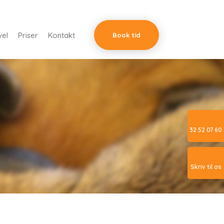
vel
Priser
Kontakt
Book tid​
32 52 07 60
Skriv til os