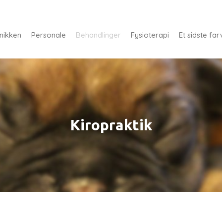
inikken
Personale
Behandlinger
Fysioterapi
Et sidste far
Kiropraktik​