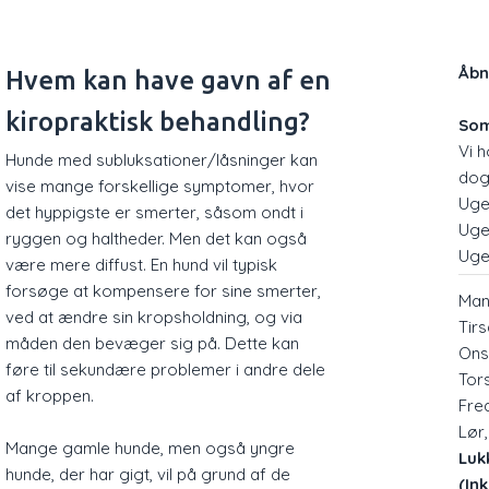
​Åb
Hvem kan have gavn af en
kiropraktisk behandling?
Som
Vi 
Hunde med subluksationer/låsninger kan
dog
vise mange forskellige symptomer, hvor
Uge
det hyppigste er smerter, såsom ondt i
Uge
ryggen og haltheder. Men det kan også
Uge
være mere diffust. En hund vil typisk
forsøge at kompensere for sine smerter,
Ma
ved at ændre sin kropsholdning, og via
Tir
måden den bevæger sig på. Dette kan
On
føre til sekundære problemer i andre dele
Tor
af kroppen.
Fre
Lør
Mange gamle hunde, men også yngre
Luk
hunde, der har gigt, vil på grund af de
(In